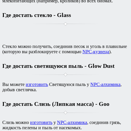
млекопитающих (например, кроликов) во всех биомах.
Где достать стекло - Glass
Стекло можно получить, соединив песок и уголь в плавильне
(которую вы разблокируете с помощью
NPC-кузнеца
).
Где достать светящуюся пыль - Glow Dust
Вы можете
изготовить
Светящуюся пыль у
NPC-алхимика
,
добыв светлячка.
Где достать Слизь (Липкая масса) - Goo
Слизь можно
изготовить
у
NPC-алхимика
, соединив грязь,
жидкость пелены и пыль от насекомых.