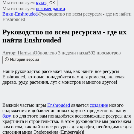
Мы используем
куки
.
OK
Мы используем
рекомендации
.
Вики
›
Enshrouded
›
Руководство по всем ресурсам - где их найти
Enshrouded
Руководство по всем ресурсам - где их
найти Enshrouded
Автор: Harrisan
Обновлено 3 недели назад
592 просмотров
🕘 История версий
Наше руководство расскажет вам, как найти все ресурсы
Enshrouded, которые понадобятся вам для ремесла, включая
дерево, руду, растения, лут с монстров и многое другое!
Важной частью игры
Enshrouded
является
создание
нового
снаряжения и добавление новых крутых предметов на вашу
базу
, но для этого вам понадобятся всевозможные ресурсы для
крафтинга и строительства. В этом руководстве мы расскажем
вам о том, как найти все ресурсы для крафта, необходимые для
спасения мира Эмбервейла (Embervale)!