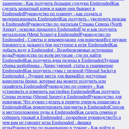
хранению - Как получить большие сундуки Enshrouded
Как
сделать захватный крюк и какие они бывают в
Enshrouded
Руководство по планеру - как создать и
модернизировать Enshrouded
Как получить - увеличить рюкзак
в Enshrouded
Руководство по доспехам Стража Севера (North
Armor) - осколки прошлого Enshrouded
Где и как получить
металлолом (Metal Scraps) в Enshrouded
Руководство по
Enshrouded - Советы и рекомендации для новичков
Все оружие
ближнего и дальнего боя доступное в игре Enshrouded
Как
добыть воду в Enshrouded - Возобновляемые источники
воды
Руководство по всем ресурсам - где их найти
Enshrouded
Как получить ядра пелены в Enshrouded
Лучшая
сборка разбойника - Древо умений, статы и снаряжение
Enshrouded
Как получить сумы с пеленой (Shroud Sacks) в
Enshrouded - Лучшие места для фарма
Все доступные
комплекты брони, которые вы можете получить или
скрафтить Enshrouded
Руководство по серверу - Как
установить и изменить настройки Enshrouded
Как получить
Споры пелены (Shroud Spores) в Enshrouded
Руководство для
новичков: Что нужно сделать в первую очередь пошагово в
Enshrouded
Как ремонтировать предметы в Enshrouded
Список
и местоположение руды в Enshrouded
Как садить семена и
собирать урожай в Enshrouded - подробное руководство
То о
чем вам не говорит игра Enshrouded - фишки
игры
Руководство по выживанию в тумане - Как войти в