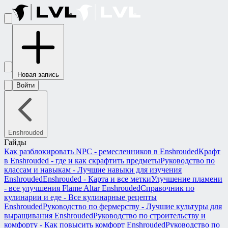
Новая запись
Войти
Enshrouded
Гайды
Как разблокировать NPC - ремесленников в Enshrouded
Крафт
в Enshrouded - где и как скрафтить предметы
Руководство по
классам и навыкам - Лучшие навыки для изучения
Enshrouded
Enshrouded - Карта и все метки
Улучшение пламени
- все улучшения Flame Altar Enshrouded
Справочник по
кулинарии и еде - Все кулинарные рецепты
Enshrouded
Руководство по фермерству - Лучшие культуры для
выращивания Enshrouded
Руководство по строительству и
комфорту - Как повысить комфорт Enshrouded
Руководство по