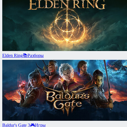
Elden Ring
📚
Разборы
Baldur's Gate 3
🎮
Игры