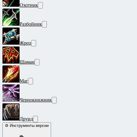
Охотник
Разбойник
Жрец
Шаман
Маг
Чернокнижник
Друид
⚙ Инструменты версии