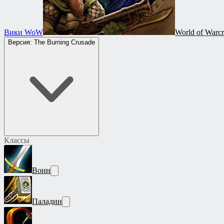
Вики WoW
World of Warcr
Версия: The Burning Crusade
Классы
Воин
Паладин