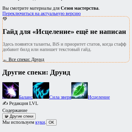
Вы смотрите материалы для
Сезон мастерства
.
Переключиться на актуальную версию
💚
Гайд для «Исцеление» ещё не написан
Здесь появятся таланты, BiS и приоритет статов, когда стафф
добавит билд или напишет текстовый гайд.
← Все спеки: Друид
Другие спеки: Друид
Баланс
Сила зверя
Исцеление
✍
Редакция LVL
Содержание
🧩
Другие спеки
Мы используем
куки
.
OK