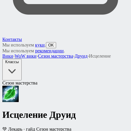
Контакты
Мы используем
куки
.
OK
Мы используем
рекомендации
.
Вики
›
WoW вики
›
Сезон мастерства
›
Друид
›
Исцеление
Классы
Сезон мастерства
Исцеление
Друид
💚 Лекарь · гайд Сезон мастерства