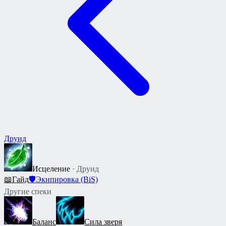
Друид
Исцеление
· Друид
📖
Гайд
🛡
Экипировка (BiS)
Другие спеки
Баланс
Сила зверя