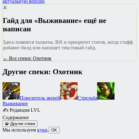
актуальную версию
⚔️
Гайд для «Выживание» ещё не
написан
Здесь появятся таланты, BiS и приоритет статов, когда стафф
добавит билд или напишет текстовый гайд.
← Все спеки: Охотник
Другие спеки: Охотник
Повелитель зверей
Стрельба
Выживание
✍
Редакция LVL
Содержание
🧩
Другие спеки
Мы используем
куки
.
OK