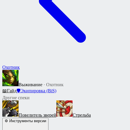
Охотник
Выживание
· Охотник
📖
Гайд
🛡
Экипировка (BiS)
Другие спеки
Повелитель зверей
Стрельба
⚙ Инструменты версии