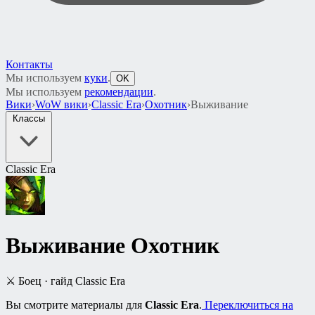
Контакты
Мы используем
куки
.
OK
Мы используем
рекомендации
.
Вики
›
WoW вики
›
Classic Era
›
Охотник
›
Выживание
Классы
Classic Era
Выживание
Охотник
⚔️ Боец · гайд Classic Era
Вы смотрите материалы для
Classic Era
.
Переключиться на