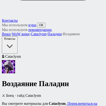
Контакты
Мы используем
куки
.
OK
Мы используем
рекомендации
.
Вики
›
WoW вики
›
Cataclysm
›
Паладин
›
Воздаяние
Классы
🔒
Cataclysm
Воздаяние
Паладин
⚔️ Боец · гайд Cataclysm
Вы смотрите материалы для
Cataclysm
.
Переключиться на