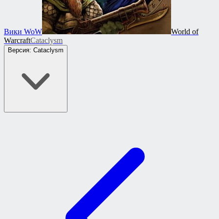
Вики WoW
World of
Warcraft
Cataclysm
Версия: Cataclysm