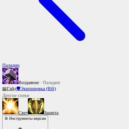
Паладин
Воздаяние
· Паладин
📖
Гайд
🛡
Экипировка (BiS)
Другие спеки
Свет
Защита
⚙ Инструменты версии