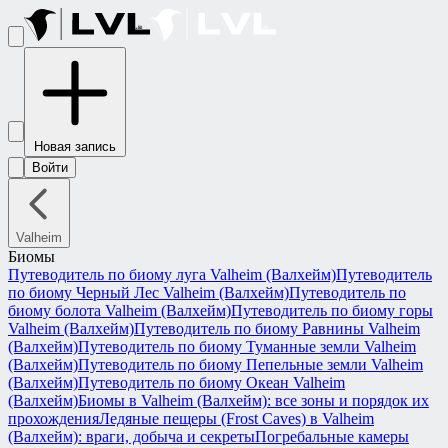
Новая запись
Войти
Valheim
Биомы
Путеводитель по биому луга Valheim (Валхейм)
Путеводитель
по биому Черный Лес Valheim (Валхейм)
Путеводитель по
биому болота Valheim (Валхейм)
Путеводитель по биому горы
Valheim (Валхейм)
Путеводитель по биому Равнины Valheim
(Валхейм)
Путеводитель по биому Туманные земли Valheim
(Валхейм)
Путеводитель по биому Пепельные земли Valheim
(Валхейм)
Путеводитель по биому Океан Valheim
(Валхейм)
Биомы в Valheim (Валхейм): все зоны и порядок их
прохождения
Ледяные пещеры (Frost Caves) в Valheim
(Валхейм): враги, добыча и секреты
Погребальные камеры