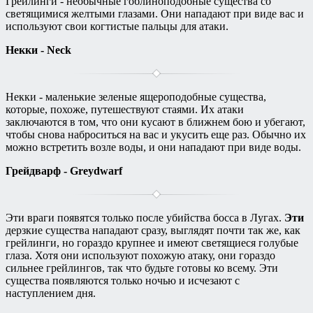
Грейлинги - необычные гоблиноподобные существа со
светящимися желтыми глазами. Они нападают при виде вас и
используют свои когтистые пальцы для атаки.
Некки - Neck
Некки - маленькие зеленые ящероподобные существа,
которые, похоже, путешествуют стаями. Их атаки
заключаются в том, что они кусают в ближнем бою и убегают,
чтобы снова наброситься на вас и укусить еще раз. Обычно их
можно встретить возле воды, и они нападают при виде воды.
Грейдварф - Greydwarf
Эти враги появятся только после убийства босса в Лугах.
Эти
дерзкие существа нападают сразу, выглядят почти так же, как
грейлинги, но гораздо крупнее и имеют светящиеся голубые
глаза. Хотя они используют похожую атаку, они гораздо
сильнее грейлингов, так что будьте готовы ко всему. Эти
существа появляются только ночью и исчезают с
наступлением дня.