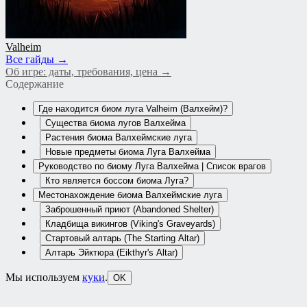
Valheim
Все гайды →
Об игре: даты, требования, цена →
Содержание
Где находится биом луга Valheim (Валхейм)?
Существа биома лугов Валхейма
Растения биома Валхеймские луга
Новые предметы биома Луга Валхейма
Руководство по биому Луга Валхейма | Список врагов
Кто является боссом биома Луга?
Местонахождение биома Валхеймские луга
Заброшенный приют (Abandoned Shelter)
Кладбища викингов (Viking's Graveyards)
Стартовый алтарь (The Starting Altar)
Алтарь Эйктюра (Eikthyr's Altar)
Мы используем
куки
.
OK