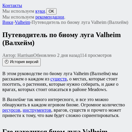
Контакты
Мы используем
куки
.
OK
Мы используем
рекомендации
.
Вики
›
Valheim
›
Путеводитель по биому луга Valheim (Валхейм)
Путеводитель по биому луга Valheim
(Валхейм)
Автор: Harrisan
Обновлено 2 дня назад
114 просмотров
🕘 История версий
В этом руководстве по биому луга Valheim (Валхейм) мы
расскажем о каждом из
существ
, о местах, которые стоит
посетить, о растениях, которые нужно собирать, и даже о
врагах, которых стоит опасаться в районе Meadows.
В
Валхейме
так много интересного
,
и все это можно
обнаружить в каждом игровом биоме. Огромное количество
ресурсов
,
инструментов
, врагов, существ и прочего может
привести к тому, что вам будет сложно сориентироваться.
Где находится биом луга Valheim