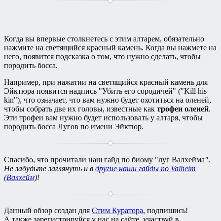
Когда вы впервые столкнетесь с этим алтарем, обязательно
нажмите на светящийся красный камень. Когда вы нажмете на
него, появится подсказка о том, что нужно сделать, чтобы
породить босса.
Например, при нажатии на светящийся красный камень для
Эйктюра появится надпись "Убить его сородичей" ("Kill his
kin"), что означает, что вам нужно будет охотиться на оленей,
чтобы собрать две их головы, известные как
трофеи оленей
.
Эти трофеи вам нужно будет использовать у алтаря, чтобы
породить босса Лугов по имени Эйктюр.
Спасибо, что прочитали наш гайд по биому "луг Валхейма
"
.
Не забудьте заглянуть и в
другие наши гайды по Valheim
(Валхейм)
!
Данный обзор создан для
Стим Куратора
, подпишись!
А также зарегистрируйся у нас на сайте, участвуй в