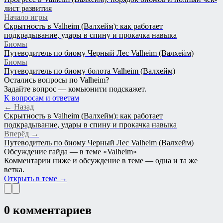
лист развития
Начало игры
Скрытность в Valheim (Валхейм): как работает
подкрадывание, удары в спину и прокачка навыка
Биомы
Путеводитель по биому Черный Лес Valheim (Валхейм)
Биомы
Путеводитель по биому болота Valheim (Валхейм)
Остались вопросы по Valheim?
Задайте вопрос — комьюнити подскажет.
К вопросам и ответам
← Назад
Скрытность в Valheim (Валхейм): как работает
подкрадывание, удары в спину и прокачка навыка
Вперёд →
Путеводитель по биому Черный Лес Valheim (Валхейм)
Обсуждение гайда — в теме «Valheim»
Комментарии ниже и обсуждение в теме — одна и та же
ветка.
Открыть в теме →
0 комментариев