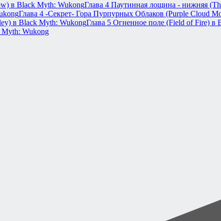
ow) в Black Myth: Wukong
Глава 4 Паутинная лощина - нижняя (Th
Wukong
Глава 4 -Секрет- Гора Пурпурных Облаков (Purple Cloud Mo
ley) в Black Myth: Wukong
Глава 5 Огненное поле (Field of Fire) в
ck Myth: Wukong