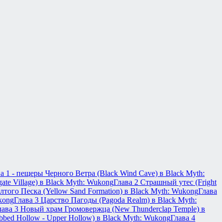
а 1 - пещеры Черного Ветра (Black Wind Cave) в Black Myth:
ate Village) в Black Myth: Wukong
Глава 2 Страшный утес (Fright
того Песка (Yellow Sand Formation) в Black Myth: Wukong
Глава
kong
Глава 3 Царство Пагоды (Pagoda Realm) в Black Myth:
лава 3 Новый храм Громовержца (New Thunderclap Temple) в
bed Hollow - Upper Hollow) в Black Myth: Wukong
Глава 4