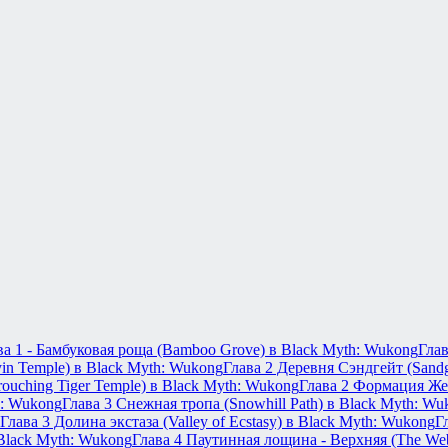
ва 1 - Бамбуковая роща (Bamboo Grove) в Black Myth: Wukong
Глав
in Temple) в Black Myth: Wukong
Глава 2 Деревня Сэндгейт (Sandg
ouching Tiger Temple) в Black Myth: Wukong
Глава 2 Формация Жел
h: Wukong
Глава 3 Снежная тропа (Snowhill Path) в Black Myth: Wu
Глава 3 Долина экстаза (Valley of Ecstasy) в Black Myth: Wukong
Г
 Black Myth: Wukong
Глава 4 Паутинная лощина - Верхняя (The Web