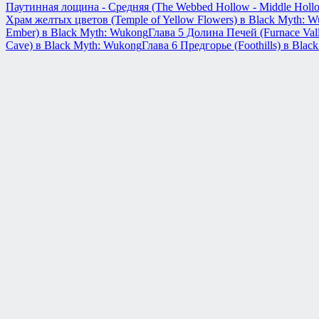
Паутинная лощина - Средняя (The Webbed Hollow - Middle Holl
Храм желтых цветов (Temple of Yellow Flowers) в Black Myth: 
Ember) в Black Myth: Wukong
Глава 5 Долина Печей (Furnace Val
Cave) в Black Myth: Wukong
Глава 6 Предгорье (Foothills) в Bla