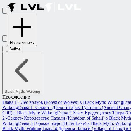
Новая запись
Войти
Black Myth: Wukong
Прохождение
Глава 1 - Лес волков (Forest of Wolves) в Black Myth: Wukong
Гла
Wukong
Глава 1 -Секрет- Древний храм Гуаньинь (Ancient Guany
Cliff) в Black Myth: Wukong
Глава 2 Храм Крадущегося Тигра (Cr
2 -Секрет- Королевство Сахали (Kingdom of Sahali) в Black Myt
Wukong
Глава 3 Горькое озеро (Bitter Lake) в Black Myth: Wukong
Black Myth: Wukong
Глава 4 Деревня Ланьси (Village of Lanxi) в