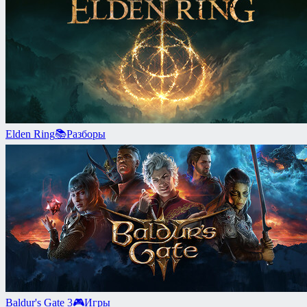
Elden Ring
📚
Разборы
Baldur's Gate 3
🎮
Игры