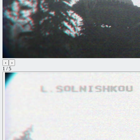
‹
›
1 / 5