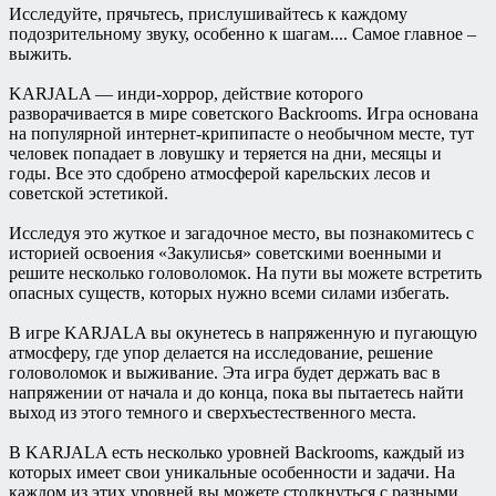
Исследуйте, прячьтесь, прислушивайтесь к каждому
подозрительному звуку, особенно к шагам.... Самое главное –
выжить.
KARJALA — инди-хоррор, действие которого
разворачивается в мире советского Backrooms. Игра основана
на популярной интернет-крипипасте о необычном месте, тут
человек попадает в ловушку и теряется на дни, месяцы и
годы. Все это сдобрено атмосферой карельских лесов и
советской эстетикой.
Исследуя это жуткое и загадочное место, вы познакомитесь с
историей освоения «Закулисья» советскими военными и
решите несколько головоломок. На пути вы можете встретить
опасных существ, которых нужно всеми силами избегать.
В игре KARJALA вы окунетесь в напряженную и пугающую
атмосферу, где упор делается на исследование, решение
головоломок и выживание. Эта игра будет держать вас в
напряжении от начала и до конца, пока вы пытаетесь найти
выход из этого темного и сверхъестественного места.
В KARJALA есть несколько уровней Backrooms, каждый из
которых имеет свои уникальные особенности и задачи. На
каждом из этих уровней вы можете столкнуться с разными