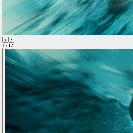
‹
›
1 / 12