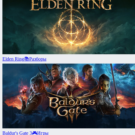
Elden Ring
📚
Разборы
Baldur's Gate 3
🎮
Игры