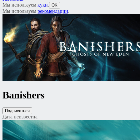
Мы используем
куки
.
OK
Мы используем
рекомендации
.
Banishers
Подписаться
Дата неизвестна