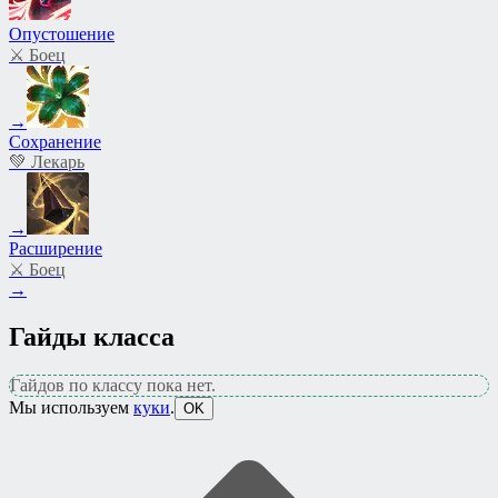
Опустошение
⚔️ Боец
→
Сохранение
💚 Лекарь
→
Расширение
⚔️ Боец
→
Гайды класса
Гайдов по классу пока нет.
Мы используем
куки
.
OK