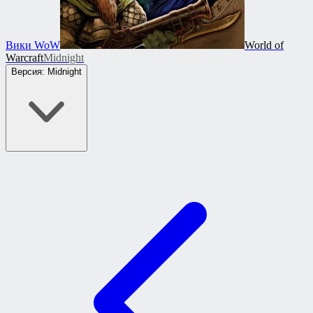
Вики WoW
World of
Warcraft
Midnight
Версия: Midnight