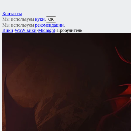
Контакты
Мы используем
куки
.
OK
Мы используем
рекомендации
.
Вики
›
WoW вики
›
Midnight
›
Пробудитель