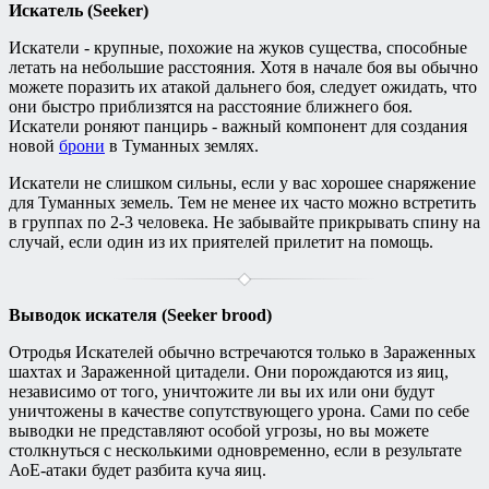
Искатель (Seeker)
Искатели - крупные, похожие на жуков существа, способные
летать на небольшие расстояния. Хотя в начале боя вы обычно
можете поразить их атакой дальнего боя, следует ожидать, что
они быстро приблизятся на расстояние ближнего боя.
Искатели роняют панцирь - важный компонент для создания
новой
брони
в Туманных землях.
Искатели не слишком сильны, если у вас хорошее снаряжение
для Туманных земель. Тем не менее их часто можно встретить
в группах по 2-3 человека. Не забывайте прикрывать спину на
случай, если один из их приятелей прилетит на помощь.
Выводок искателя (Seeker brood)
Отродья Искателей обычно встречаются только в Зараженных
шахтах и Зараженной цитадели. Они порождаются из яиц,
независимо от того, уничтожите ли вы их или они будут
уничтожены в качестве сопутствующего урона. Сами по себе
выводки не представляют особой угрозы, но вы можете
столкнуться с несколькими одновременно, если в результате
АоЕ-атаки будет разбита куча яиц.