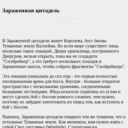
Зараженная цитадель
В Зараженной цитадели живет Королева, босс биома
Туманные земли Валхейма. Во всем мире существует лишь
несколько таких локаций. Двери хранилища, построенного
Двергром, нельзя открыть, пока вы не создадите
"Силбрейкер", а это требует нескольких походов в
Зараженные шахты, чтобы собрать фрагменты "Силбрейкера".
Эта локация уникальна до сих пор - это первая полностью
изолированная арена для босса. Внутри - большое открытое
пространство с несколькими уровнями, соединенными
большими лестницами. Яйца-искатели спрятаны по углам и
могут сделать бой с боссом намного сложнее, чем нужно,
поэтому не забудьте уничтожить их перед тем, как вступить в
бой с боссом.
Наконец, Зараженная цитадель покрыта тем же туманом, что и
остальные Туманные земли. Как минимум, вам нужно взять с
собой Свет светлячка (Wisplight). Стратегически