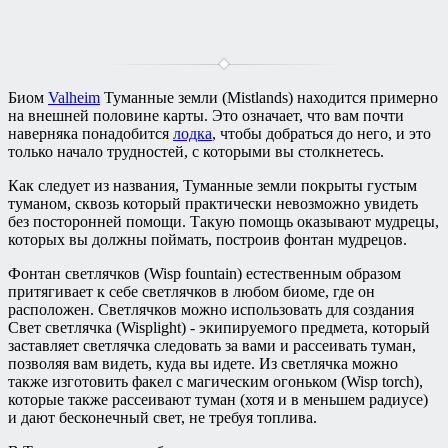
Биом
Valheim
Туманные земли (Mistlands) находится примерно
на внешней половине карты. Это означает, что вам почти
наверняка понадобится
лодка
, чтобы добраться до него, и это
только начало трудностей, с которыми вы столкнетесь.
Как следует из названия, Туманные земли покрыты густым
туманом, сквозь который практически невозможно увидеть
без посторонней помощи. Такую помощь оказывают мудрецы,
которых вы должны поймать, построив фонтан мудрецов.
Фонтан светлячков (Wisp fountain) естественным образом
притягивает к себе светлячков в любом биоме, где он
расположен. Cветлячков можно использовать для создания
Свет светлячка (Wisplight) - экипируемого предмета, который
заставляет светлячка следовать за вами и рассеивать туман,
позволяя вам видеть, куда вы идете. Из светлячка можно
также изготовить факел с магическим огоньком (Wisp torch),
которые также рассеивают туман (хотя и в меньшем радиусе)
и дают бесконечный свет, не требуя топлива.