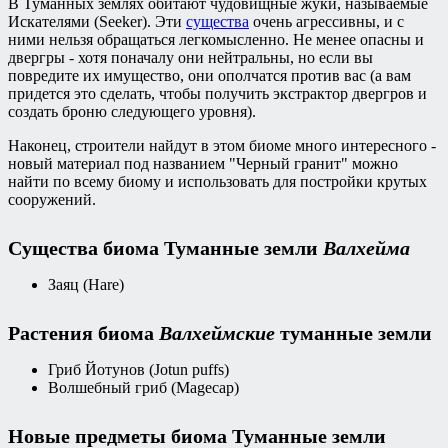
В Туманных землях обитают чудовищные жуки, называемые
Искателями (Seeker). Эти
существа
очень агрессивны, и с
ними нельзя обращаться легкомысленно. Не менее опасны и
двергры - хотя поначалу они нейтральны, но если вы
повредите их имущество, они ополчатся против вас (а вам
придется это сделать, чтобы получить экстрактор двергров и
создать броню следующего уровня).
Наконец, строители найдут в этом биоме много интересного -
новый материал под названием "Черный гранит" можно
найти по всему биому и использовать для постройки крутых
сооружений.
Существа биома Туманные земли
Валхейма
Заяц (Hare)
Растения биома
Валхеймские
туманные земли
Гриб Йотунов (Jotun puffs)
Волшебный гриб (Magecap)
Новые предметы биома Туманные земли