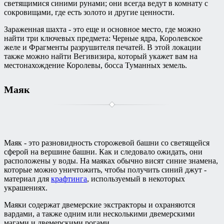
светящимися синими рунами; они всегда ведут в комнату с
сокровищами, где есть золото и другие ценности.
Зараженная шахта - это еще и основное место, где можно
найти три ключевых предмета: Черные ядра, Королевское
желе и Фрагменты разрушителя печатей. В этой локации
также можно найти Вегивизира, который укажет вам на
местонахождение Королевы, босса Туманных земель.
Маяк
Маяк - это разновидность сторожевой башни со светящейся
сферой на вершине башни. Как и следовало ожидать, они
расположены у воды. На маяках обычно висят синие знамена,
которые можно уничтожить, чтобы получить синий джут -
материал для
крафтинга
, используемый в некоторых
украшениях.
Маяки содержат двемерские экстракторы и охраняются
вардами, а также одним или несколькими двемерскими
магами и двемерскими рогами.