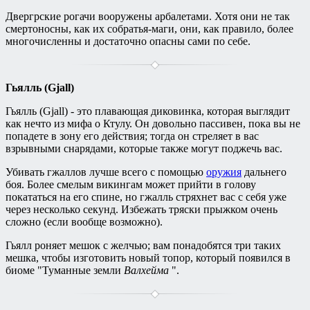
Двергрские рогачи вооружены арбалетами. Хотя они не так
смертоносны, как их собратья-маги, они, как правило, более
многочисленны и достаточно опасны сами по себе.
Гьялль (Gjall)
Гьялль (Gjall) - это плавающая диковинка, которая выглядит
как нечто из мифа о Ктулу. Он довольно пассивен, пока вы не
попадете в зону его действия; тогда он стреляет в вас
взрывными снарядами, которые также могут поджечь вас.
Убивать гжаллов лучше всего с помощью
оружия
дальнего
боя. Более смелым викингам может прийти в голову
покататься на его спине, но гжалль стряхнет вас с себя уже
через несколько секунд. Избежать тряски прыжком очень
сложно (если вообще возможно).
Гьялл роняет мешок с желчью; вам понадобятся три таких
мешка, чтобы изготовить новый топор, который появился в
биоме "Туманные земли
Валхейма
".