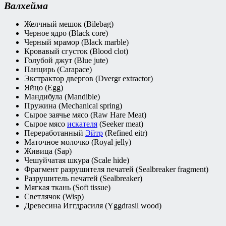
Валхейма
Желчный мешок (Bilebag)
Черное ядро (Black core)
Черный мрамор (Black marble)
Кровавый сгусток (Blood clot)
Голубой джут (Blue jute)
Панцирь (Carapace)
Экстрактор двергов (Dvergr extractor)
Яйцо (Egg)
Мандибула (Mandible)
Пружина (Mechanical spring)
Сырое заячье мясо (Raw Hare Meat)
Сырое мясо
искателя
(Seeker meat)
Переработанный
Эйтр
(Refined eitr)
Маточное молочко (Royal jelly)
Живица (Sap)
Чешуйчатая шкура (Scale hide)
Фрагмент разрушителя печатей (Sealbreaker fragment)
Разрушитель печатей (Sealbreaker)
Мягкая ткань (Soft tissue)
Светлячок (Wisp)
Древесина Иггдрасиля (Yggdrasil wood)