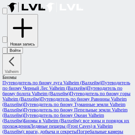
Новая запись
Войти
Valheim
Биомы
Путеводитель по биому луга Valheim (Валхейм)
Путеводитель
по биому Черный Лес Valheim (Валхейм)
Путеводитель по
биому болота Valheim (Валхейм)
Путеводитель по биому горы
Valheim (Валхейм)
Путеводитель по биому Равнины Valheim
(Валхейм)
Путеводитель по биому Туманные земли Valheim
(Валхейм)
Путеводитель по биому Пепельные земли Valheim
(Валхейм)
Путеводитель по биому Океан Valheim
(Валхейм)
Биомы в Valheim (Валхейм): все зоны и порядок их
прохождения
Ледяные пещеры (Frost Caves) в Valheim
(Валхейм): враги, добыча и секреты
Погребальные камеры