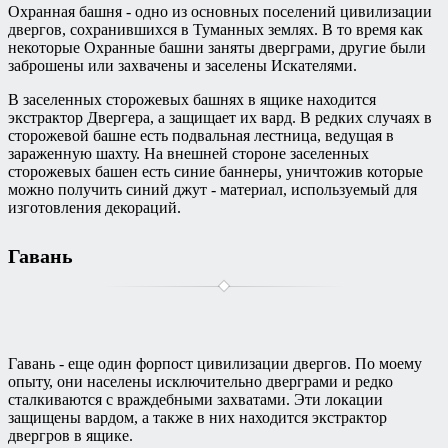
Охранная башня - одно из основных поселений цивилизации
двергов, сохранившихся в Туманных землях. В то время как
некоторые Охранные башни заняты дверграми, другие были
заброшены или захвачены и заселены Искателями.
В заселенных сторожевых башнях в ящике находится
экстрактор Двергера, а защищает их вард. В редких случаях в
сторожевой башне есть подвальная лестница, ведущая в
зараженную шахту. На внешней стороне заселенных
сторожевых башен есть синие баннеры, уничтожив которые
можно получить синий джут - материал, используемый для
изготовления декораций.
Гавань
Гавань - еще один форпост цивилизации двергов. По моему
опыту, они населены исключительно дверграми и редко
сталкиваются с враждебными захватами. Эти локации
защищены вардом, а также в них находится экстрактор
двергров в ящике.