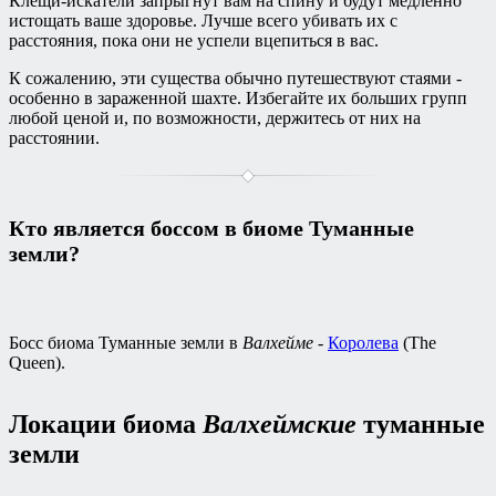
Клещи-искатели запрыгнут вам на спину и будут медленно
истощать ваше здоровье. Лучше всего убивать их с
расстояния, пока они не успели вцепиться в вас.
К сожалению, эти существа обычно путешествуют стаями -
особенно в зараженной шахте. Избегайте их больших групп
любой ценой и, по возможности, держитесь от них на
расстоянии.
Кто является боссом в биоме Туманные
земли?
Босс биома Туманные земли в
Валхейме
-
Королева
(The
Queen).
Локации биома
Валхеймские
туманные
земли