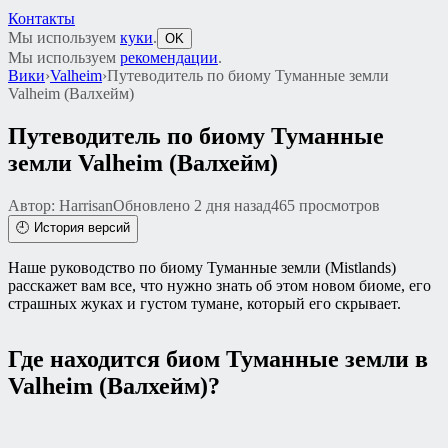
Контакты
Мы используем
куки
.
OK
Мы используем
рекомендации
.
Вики
›
Valheim
›
Путеводитель по биому Туманные земли
Valheim (Валхейм)
Путеводитель по биому Туманные
земли Valheim (Валхейм)
Автор: Harrisan
Обновлено 2 дня назад
465 просмотров
🕘 История версий
Наше руководство по биому Туманные земли (Mistlands)
расскажет вам все, что нужно знать об этом новом биоме, его
страшных жуках и густом тумане, который его скрывает.
Где находится биом Туманные земли в
Valheim (Валхейм)?